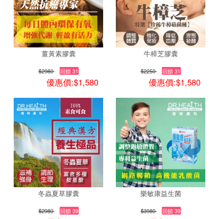
薑黃素膠囊
牛樟芝膠囊
$2980
回饋 31
$2250
回饋 31
優惠價:$1,580
優惠價:$1,580
冬蟲夏草膠囊
樂敏康益生菌
$2980
回饋 39
$3980
回饋 39