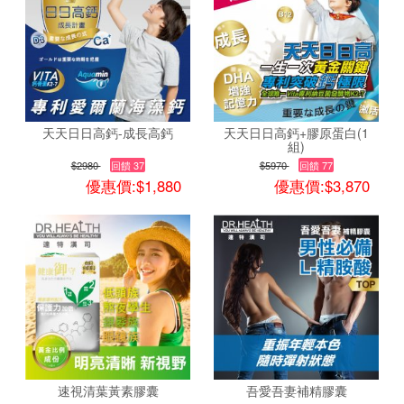
天天日日高鈣-成長高鈣
天天日日高鈣+膠原蛋白(1
組)
$2980
回饋 37
$5970
回饋 77
優惠價:$1,880
優惠價:$3,870
速視清葉黃素膠囊
吾愛吾妻補精膠囊