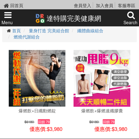
回首頁
會員登入
加入會員
客服專區
達特購完美健康網
Menu
Search
首頁
量身打造 完美組合館
纖體曲線組合
燃燒代謝組合
爆燃飲+日纖動燃錠
爆燃飲+爆燃速纖膠囊
$6180
回饋 79
$6180
回饋 79
優惠價:$3,980
優惠價:$3,980