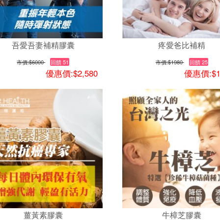
吾愛吾妻補精膠囊
疼愛爸比補精
市價:
$6000
回饋 51
市價:
$1980
回饋 25
優惠價:$2,580
優惠價:$1
薑黃素膠囊
牛樟芝膠囊