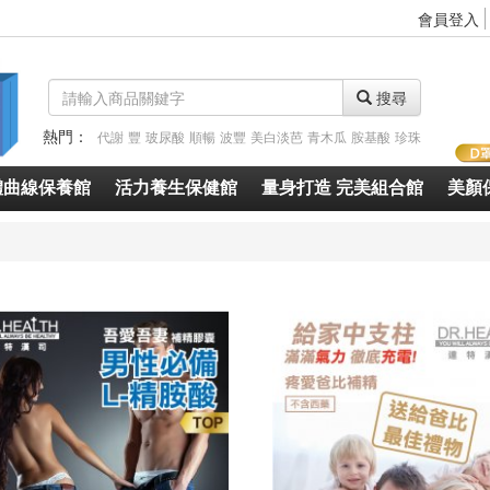
會員登入
搜尋
熱門：
代謝
豐
玻尿酸
順暢
波豐
美白淡芭
青木瓜
胺基酸
珍珠
體曲線保養館
活力養生保健館
量身打造 完美組合館
美顏