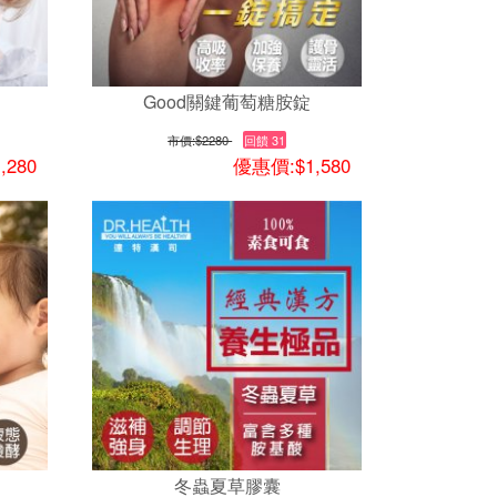
Good關鍵葡萄糖胺錠
市價:
$2280
回饋 31
,280
優惠價:$1,580
冬蟲夏草膠囊