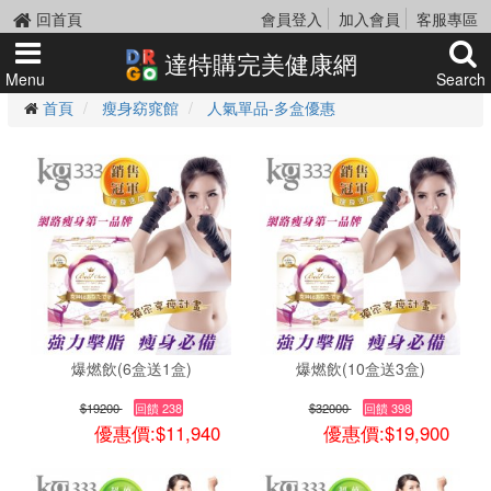
回首頁
會員登入
加入會員
客服專區
達特購完美健康網
Menu
Search
首頁
瘦身窈窕館
人氣單品-多盒優惠
爆燃飲(6盒送1盒)
爆燃飲(10盒送3盒)
$19200
回饋 238
$32000
回饋 398
優惠價:$11,940
優惠價:$19,900