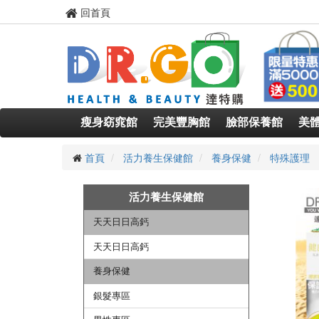
回首頁
瘦身窈窕館
完美豐胸館
臉部保養館
美
首頁
活力養生保健館
養身保健
特殊護理
活力養生保健館
天天日日高鈣
天天日日高鈣
養身保健
銀髮專區