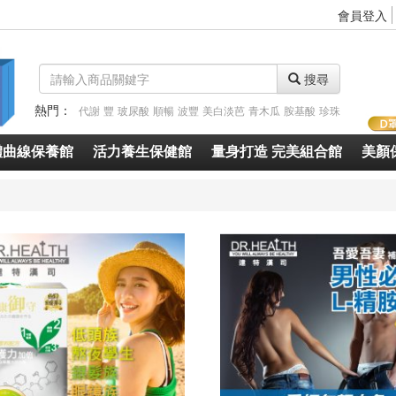
會員登入
搜尋
熱門：
代謝
豐
玻尿酸
順暢
波豐
美白淡芭
青木瓜
胺基酸
珍珠
體曲線保養館
活力養生保健館
量身打造 完美組合館
美顏