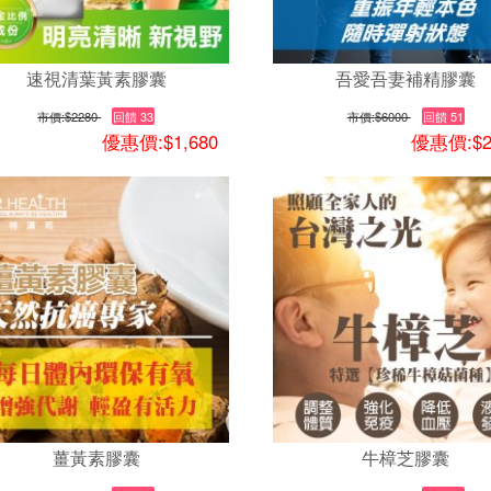
速視清葉黃素膠囊
吾愛吾妻補精膠囊
市價:
$2280
回饋 33
市價:
$6000
回饋 51
優惠價:$1,680
優惠價:$2
薑黃素膠囊
牛樟芝膠囊