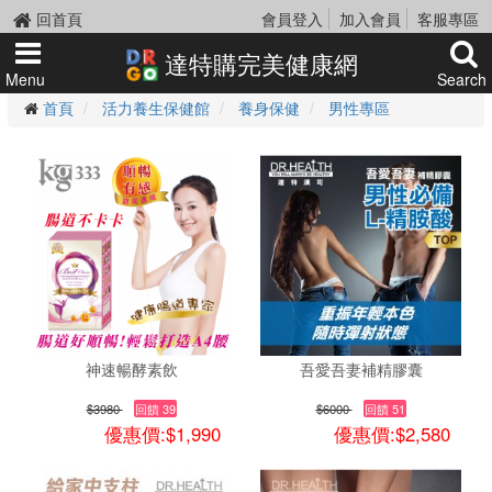
回首頁
會員登入
加入會員
客服專區
達特購完美健康網
Menu
Search
首頁
活力養生保健館
養身保健
男性專區
神速暢酵素飲
吾愛吾妻補精膠囊
$3980
回饋 39
$6000
回饋 51
優惠價:$1,990
優惠價:$2,580