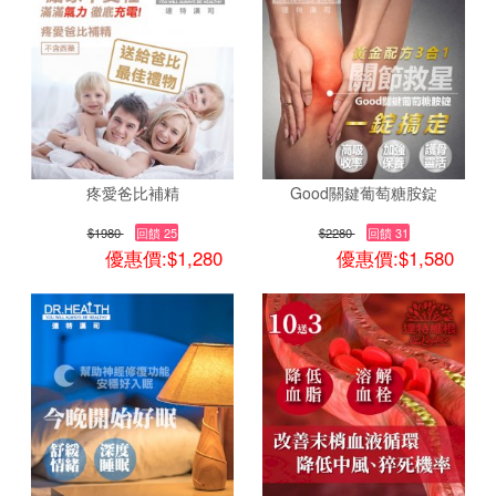
疼愛爸比補精
Good關鍵葡萄糖胺錠
$1980
回饋 25
$2280
回饋 31
優惠價:$1,280
優惠價:$1,580