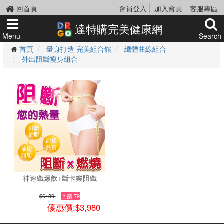
回首頁
會員登入
加入會員
客服專區
達特購完美健康網
Menu
Search
首頁
量身打造 完美組合館
纖體曲線組合
外出阻斷瘦身組合
神速纖爆飲+斷卡樂阻纖
$6180
回饋 79
優惠價:$3,980