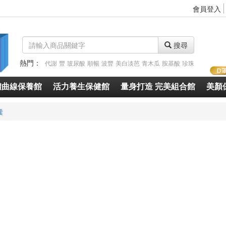
會員登入
搜尋
熱門：
代謝
豐
玻尿酸
順暢
波豐
美白淡芭
青木瓜
胺基酸
珍珠
體曲線保養館
活力養生保健館
量身打造 完美組合館
美顏
囊