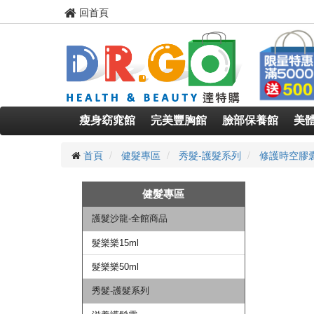
回首頁
瘦身窈窕館
完美豐胸館
臉部保養館
美
首頁
健髮專區
秀髮-護髮系列
修護時空膠
健髮專區
護髮沙龍-全館商品
髮樂樂15ml
髮樂樂50ml
秀髮-護髮系列