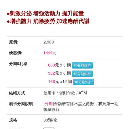
●刺激分泌 增強活動力 提升能量
●增強體力 消除疲勞 加速應酬代謝
原價:
2,980
優惠價:
元
1,990
分期0利率
663
元 x 3 期
可分期銀行
332
元 x 6 期
可分期銀行
166
元 x12 期
可分期銀行
結帳方式
信用卡 / 貨到付款 / ATM
刷卡分期說明
[分期]
金額若有除不盡之餘數，將於第一期
帳單收取
規格
30顆/盒