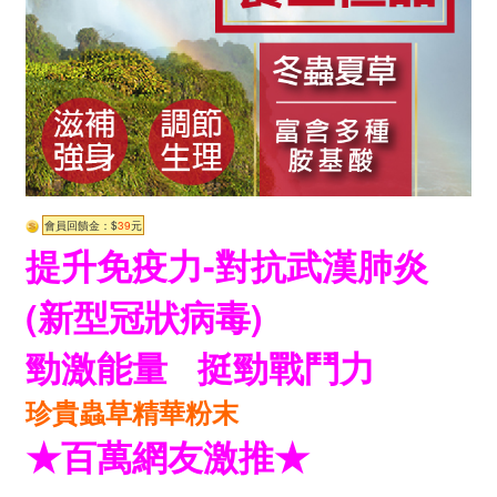
會員回饋金：$
39
元
提升免疫力-對抗武漢肺炎
(新型冠狀病毒)
勁激能量 挺勁戰鬥力
珍貴蟲草精華粉末
★百萬網友激推★