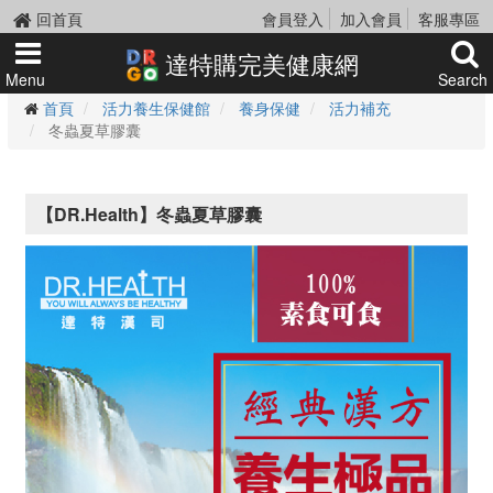
回首頁
會員登入
加入會員
客服專區
達特購完美健康網
Menu
Search
首頁
活力養生保健館
養身保健
活力補充
冬蟲夏草膠囊
【DR.Health】冬蟲夏草膠囊