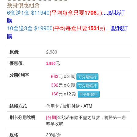
瘦身優惠組合
6盒送1盒 $11940
(平均每盒只要
)
....點我訂
1706
元
購
10盒送3盒 $19900
(平均每盒只要
)
....點我訂
1531
元
購
原價:
2,980
優惠價:
元
1,990
分期0利率
663
元 x 3 期
可分期銀行
332
元 x 6 期
可分期銀行
166
元 x12 期
可分期銀行
結帳方式
信用卡 / 貨到付款 / ATM
刷卡分期說明
[分期]
金額若有除不盡之餘數，將於第一期
帳單收取
規格
30顆/盒