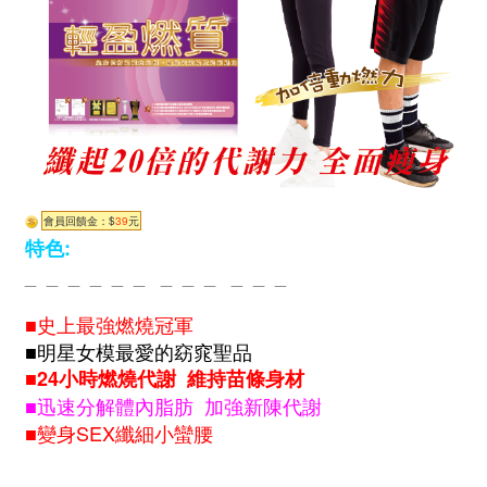
會員回饋金：$
39
元
特色:
_ _ _ _ _ _ _ _ _ _ _ _
■史上最強燃燒冠軍
■明星女模最愛的窈窕聖品
■24小時燃燒代謝 維持苗條身材
■迅速分解體內脂肪 加強新陳代謝
■變身SEX纖細小蠻腰
_ _ _ _ _ _ _ _ _ _ _ _