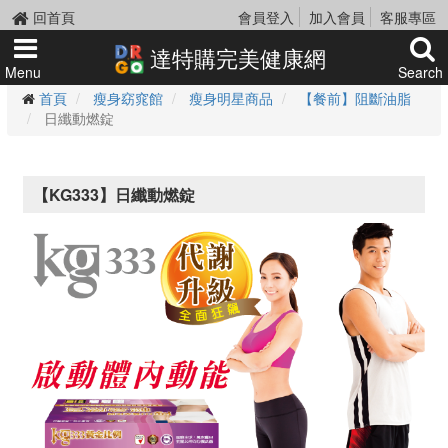
回首頁
會員登入
加入會員
客服專區
達特購完美健康網
Menu
Search
首頁
瘦身窈窕館
瘦身明星商品
【餐前】阻斷油脂
日纖動燃錠
【KG333】日纖動燃錠