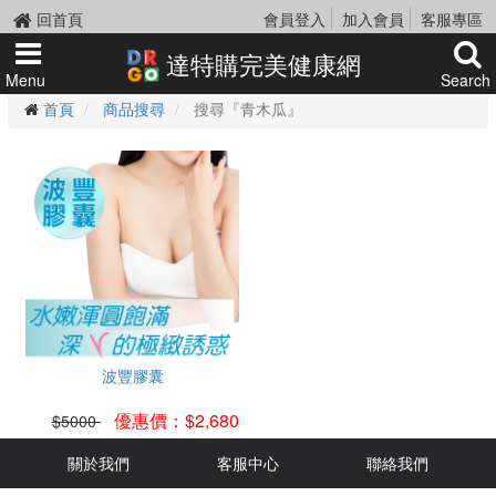
回首頁
會員登入
加入會員
客服專區
達特購完美健康網
Menu
Search
首頁
商品搜尋
搜尋『青木瓜』
波豐膠囊
優惠價：$2,680
$5000
關於我們
客服中心
聯絡我們