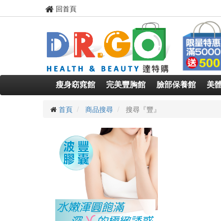
回首頁
瘦身窈窕館
完美豐胸館
臉部保養館
美
首頁
商品搜尋
搜尋『豐』