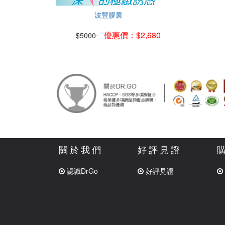
波豐膠囊
優惠價：$2,680
$5000
關於我們
好評見證
認識DrGo
好評見證