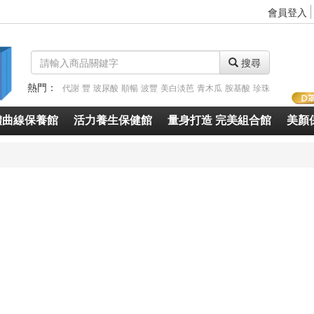
會員登入
搜尋
熱門：
代謝
豐
玻尿酸
順暢
波豐
美白淡芭
青木瓜
胺基酸
珍珠
體曲線保養館
活力養生保健館
量身打造 完美組合館
美顏